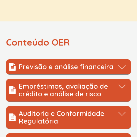
Conteúdo OER
Previsão e análise financeira
1.
Empréstimos, avaliação de
Simulação sobre os desafios éticos na análise
crédito e análise de risco
financeira
1.
Auditoria e Conformidade
2hr
Estudo de caso sobre o uso de dados tendenciosos
Regulatória
ou não representativos em modelos de IA para
avaliação de crédito.
1.