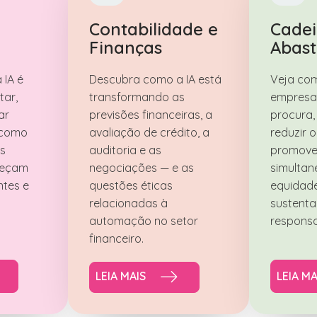
Contabilidade e
Cadei
Finanças
Abas
 IA é
Descubra como a IA está
Veja com
tar,
transformando as
empresas
ar
previsões financeiras, a
procura, 
 como
avaliação de crédito, a
reduzir o
es
auditoria e as
promov
neçam
negociações — e as
simulta
ntes e
questões éticas
equidade
relacionadas à
sustenta
automação no setor
responsa
financeiro.
LEIA MAIS
LEIA MA