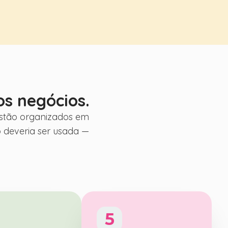
nos negócios.
estão organizados em
 deveria ser usada —
5