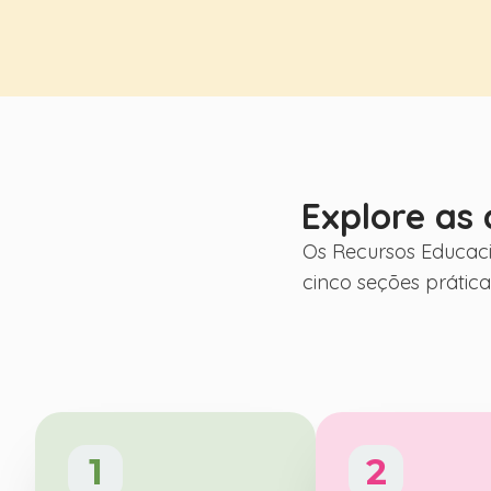
impactantes.
Os docentes encontrarão planos de aula prontos para
cenários e atividades digitais que tornam a IA acessíve
alunos. Cada recurso foi desenvolvido para promover 
pensamento crítico.
Explore as 
Os Recursos Educaci
cinco seções prátic
1
2