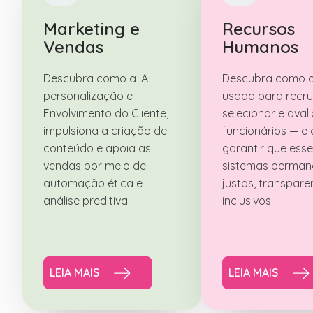
Marketing e
Recursos
Vendas
Humanos
Descubra como a IA
Descubra como a
personalização e
usada para recru
Envolvimento do Cliente,
selecionar e avali
impulsiona a criação de
funcionários — e
conteúdo e apoia as
garantir que ess
vendas por meio de
sistemas perma
automação ética e
justos, transpare
análise preditiva.
inclusivos.
LEIA MAIS
LEIA MAIS