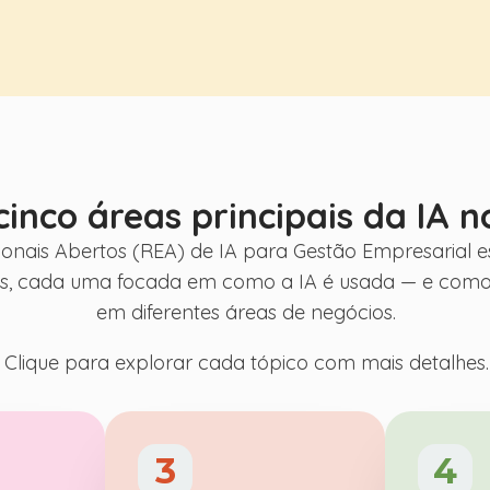
 uso, exercícios com
l e relevante para os
a aprendizagem ativa e o
cinco áreas principais da IA ​​
onais Abertos (REA) de IA para Gestão Empresarial 
as, cada uma focada em como a IA é usada — e como
em diferentes áreas de negócios.
Clique para explorar cada tópico com mais detalhes.
3
4