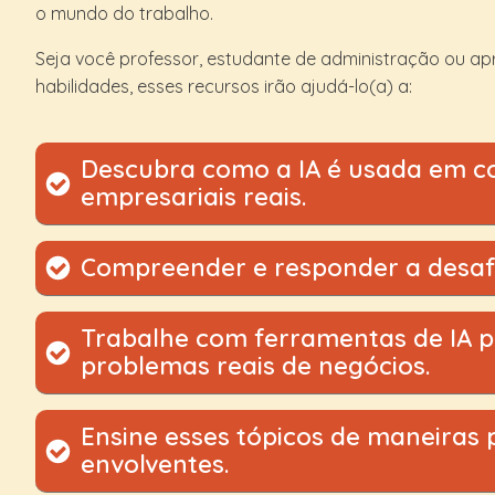
o mundo do trabalho.
Seja você professor, estudante de administração ou a
habilidades, esses recursos irão ajudá-lo(a) a:
Descubra como a IA é usada em c
empresariais reais.
Entenda como as ferramentas de IA estão sendo aplic
Compreender e responder a desafi
recursos humanos, finanças, cadeia de suprimentos e 
essas tecnologias fazem e como elas já estão transf
Descubra os riscos e dilemas que a IA pode criar, desd
comerciais.
Trabalhe com ferramentas de IA p
contratação tendenciosos até sistemas de tomada de
problemas reais de negócios.
a avaliar esses riscos e a aplicar estratégias práticas p
Por meio de estudos de caso, demonstrações e simula
Ensine esses tópicos de maneiras 
usar ferramentas de IA — como sistemas de recomenda
envolventes.
preditivas e softwares de auditoria — de maneiras resp