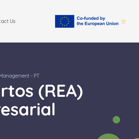
tact Us
 Management - PT
rtos (REA)
esarial