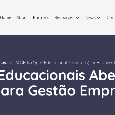
Home
About
Partners
Resources
News
Con
rces
AI OERs (Open Educational Resources) for Business
Educacionais Abe
para Gestão Empr