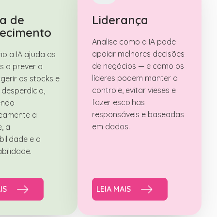
a de
Liderança
tecimento
Analise como a IA pode
apoiar melhores decisões
o a IA ajuda as
de negócios — e como os
 a prever a
líderes podem manter o
gerir os stocks e
controle, evitar vieses e
 desperdício,
fazer escolhas
endo
responsáveis ​​e baseadas
neamente a
em dados.
, a
bilidade e a
bilidade.
IS
LEIA MAIS